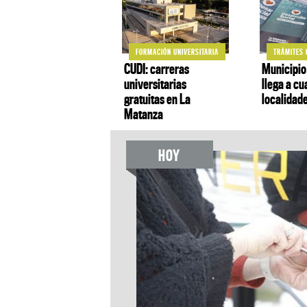
FORMACIÓN UNIVERSITARIA
TRÁMITES 
CUDI: carreras
Municipio
universitarias
llega a cu
gratuitas en La
localidad
Matanza
HOY