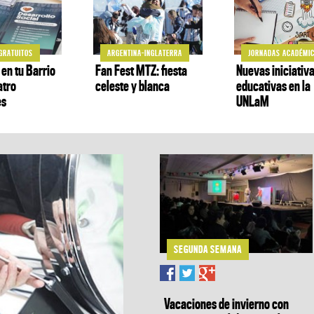
GRATUITOS
ARGENTINA-INGLATERRA
JORNADAS ACADÉMI
 en tu Barrio
Fan Fest MTZ: fiesta
Nuevas iniciativ
atro
celeste y blanca
educativas en la
es
UNLaM
SEGUNDA SEMANA
Vacaciones de invierno con