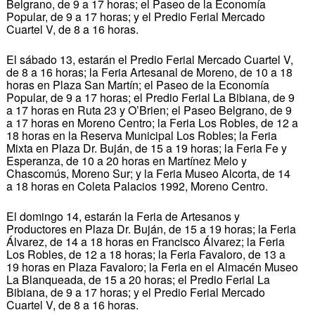
Belgrano, de 9 a 17 horas; el Paseo de la Economía
Popular, de 9 a 17 horas; y el Predio Ferial Mercado
Cuartel V, de 8 a 16 horas.
El sábado 13, estarán el Predio Ferial Mercado Cuartel V,
de 8 a 16 horas; la Feria Artesanal de Moreno, de 10 a 18
horas en Plaza San Martín; el Paseo de la Economía
Popular, de 9 a 17 horas; el Predio Ferial La Bibiana, de 9
a 17 horas en Ruta 23 y O’Brien; el Paseo Belgrano, de 9
a 17 horas en Moreno Centro; la Feria Los Robles, de 12 a
18 horas en la Reserva Municipal Los Robles; la Feria
Mixta en Plaza Dr. Buján, de 15 a 19 horas; la Feria Fe y
Esperanza, de 10 a 20 horas en Martínez Melo y
Chascomús, Moreno Sur; y la Feria Museo Alcorta, de 14
a 18 horas en Coleta Palacios 1992, Moreno Centro.
El domingo 14, estarán la Feria de Artesanos y
Productores en Plaza Dr. Buján, de 15 a 19 horas; la Feria
Álvarez, de 14 a 18 horas en Francisco Álvarez; la Feria
Los Robles, de 12 a 18 horas; la Feria Favaloro, de 13 a
19 horas en Plaza Favaloro; la Feria en el Almacén Museo
La Blanqueada, de 15 a 20 horas; el Predio Ferial La
Bibiana, de 9 a 17 horas; y el Predio Ferial Mercado
Cuartel V, de 8 a 16 horas.