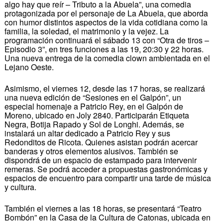
algo hay que reír – Tributo a la Abuela”, una comedia
protagonizada por el personaje de La Abuela, que aborda
con humor distintos aspectos de la vida cotidiana como la
familia, la soledad, el matrimonio y la vejez. La
programación continuará el sábado 13 con “Otra de tiros –
Episodio 3”, en tres funciones a las 19, 20:30 y 22 horas.
Una nueva entrega de la comedia clown ambientada en el
Lejano Oeste.
Asimismo, el viernes 12, desde las 17 horas, se realizará
una nueva edición de “Sesiones en el Galpón”, un
especial homenaje a Patricio Rey, en el Galpón de
Moreno, ubicado en Joly 2840. Participarán Etiqueta
Negra, Botija Rapado y Sol de Longhi. Además, se
instalará un altar dedicado a Patricio Rey y sus
Redonditos de Ricota. Quienes asistan podrán acercar
banderas y otros elementos alusivos. También se
dispondrá de un espacio de estampado para intervenir
remeras. Se podrá acceder a propuestas gastronómicas y
espacios de encuentro para compartir una tarde de música
y cultura.
También el viernes a las 18 horas, se presentará “Teatro
Bombón” en la Casa de la Cultura de Catonas, ubicada en