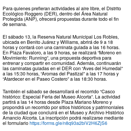
Para quienes prefieran actividades al aire libre, el Distrito
Ecológico Roggero (DER), dentro del Área Natural
Protegida (ANP), ofrecerá propuestas durante todo el fin
de semana.
El sábado 13, la Reserva Natural Municipal Los Robles,
ubicada en Benito Juárez y Williams, abrirá de 9 a 18
horas y contará con una caminata guiada a las 16 horas.
En Plaza Favaloro, a las 9 horas, se realizará “Moreno en
Movimiento: Running”, una propuesta deportiva para
entrenar y compartir en comunidad. Además, continuarán
las caminatas guiadas en el DER con “Aves del Humedal”
a las 15:30 horas, “Aromas del Pastizal” a las 17 horas y
“Atardecer en el Paseo Costero” a las 18:30 horas.
También el sábado se desarrollará el recorrido “Casco
histórico: Especial Feria del Museo Alcorta”. La actividad
partirá a las 14 horas desde Plaza Mariano Moreno y
propondrá un recorrido por sitios históricos y patrimoniales
de la ciudad que concluirá en el Museo y Archivo Histórico
Amancio Alcorta. La inscripción podrá realizarse mediante
el formulario
https://forms.gle/n8q93a2biV2H6ZjS6