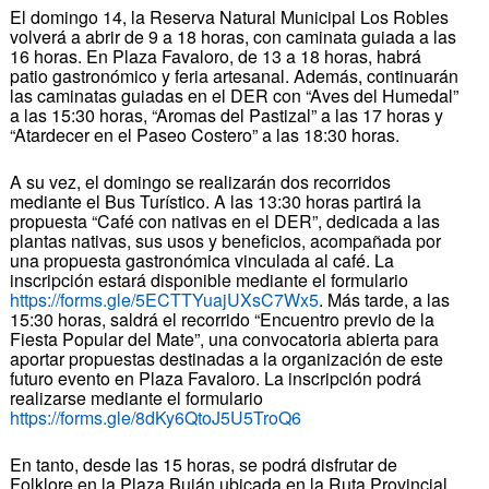
El domingo 14, la Reserva Natural Municipal Los Robles
volverá a abrir de 9 a 18 horas, con caminata guiada a las
16 horas. En Plaza Favaloro, de 13 a 18 horas, habrá
patio gastronómico y feria artesanal. Además, continuarán
las caminatas guiadas en el DER con “Aves del Humedal”
a las 15:30 horas, “Aromas del Pastizal” a las 17 horas y
“Atardecer en el Paseo Costero” a las 18:30 horas.
A su vez, el domingo se realizarán dos recorridos
mediante el Bus Turístico. A las 13:30 horas partirá la
propuesta “Café con nativas en el DER”, dedicada a las
plantas nativas, sus usos y beneficios, acompañada por
una propuesta gastronómica vinculada al café. La
inscripción estará disponible mediante el formulario
https://forms.gle/5ECTTYuajUXsC7Wx5
. Más tarde, a las
15:30 horas, saldrá el recorrido “Encuentro previo de la
Fiesta Popular del Mate”, una convocatoria abierta para
aportar propuestas destinadas a la organización de este
futuro evento en Plaza Favaloro. La inscripción podrá
realizarse mediante el formulario
https://forms.gle/8dKy6QtoJ5U5TroQ6
En tanto, desde las 15 horas, se podrá disfrutar de
Folklore en la Plaza Buján ubicada en la Ruta Provincial