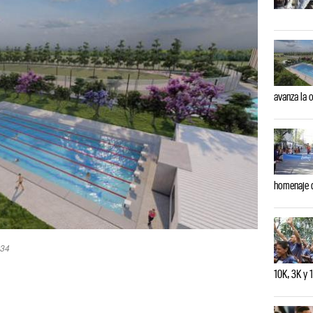
avanza la 
homenaje 
:34
10K, 3K y 