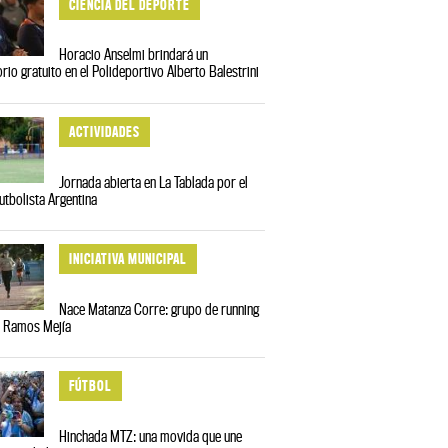
CIENCIA DEL DEPORTE
Horacio Anselmi brindará un
rio gratuito en el Polideportivo Alberto Balestrini
ACTIVIDADES
Jornada abierta en La Tablada por el
Futbolista Argentina
INICIATIVA MUNICIPAL
Nace Matanza Corre: grupo de running
n Ramos Mejía
FÚTBOL
Hinchada MTZ: una movida que une