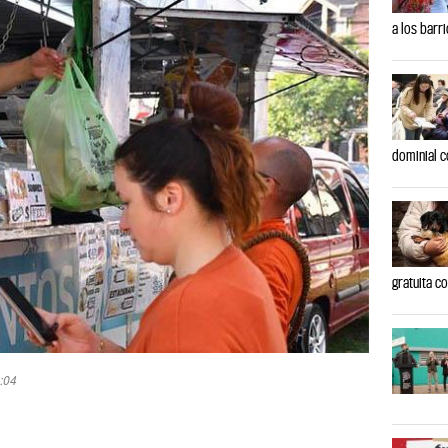
a los barr
dominial c
gratuita c
:04