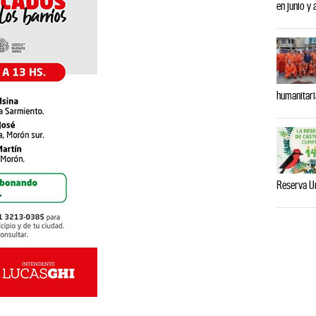
en junio y
humanitari
Reserva U