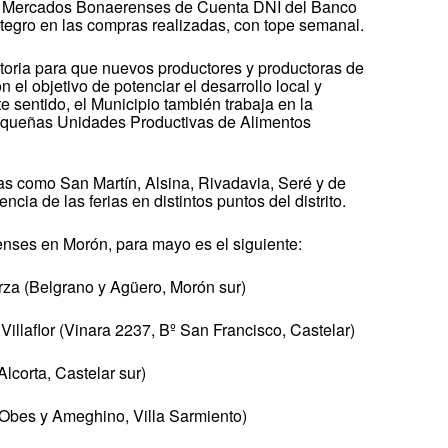
ma Mercados Bonaerenses de Cuenta DNI del Banco
tegro en las compras realizadas, con tope semanal.
toria para que nuevos productores y productoras de
n el objetivo de potenciar el desarrollo local y
te sentido, el Municipio también trabaja en la
equeñas Unidades Productivas de Alimentos
s como San Martín, Alsina, Rivadavia, Seré y de
ncia de las ferias en distintos puntos del distrito.
ses en Morón, para mayo es el siguiente:
rza (Belgrano y Agüero, Morón sur)
llaflor (Vinara 2237, Bº San Francisco, Castelar)
lcorta, Castelar sur)
 Obes y Ameghino, Villa Sarmiento)